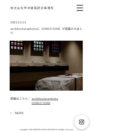
​株式会社坪井建築設計事務所
2023.12.13
architecturephotoに ICHIKŌ ICHIE が掲載されまし
た
​詳細はこちら：
architecturephoto
ICHIKŌ ICHIE
← NEWS
​​Copyright©︎ 2026 HIDENORI TSUBOI ARCHITECTS All Rights Reserved.