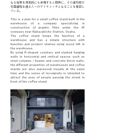
なる性質を視覚的にも表現すると同時に、その違和感が
前面道路を通る人へのアイキャッチとなることを意図し
ている。
This is a plan for a small coffee stand built in the
warehouse of a company specializing in
construction of graphic films under the JR
overpass near Nakazakicho Station, Osaka.
The coffee stand keeps the function of a
warehouse and has a simple structure with
benches and product shelves using wood left in
the warehouse.
By using R-shaped counters and slanted hanging
walls in horizontal and vertical spaces such as
steel columns / beams and concrete block walls,
the different properties of warehouses and coffee
stands are also expressed visually at the same
time and the sense of incongruity is intended to
attract the eyes of people passing the street in
front of the coffee stand.