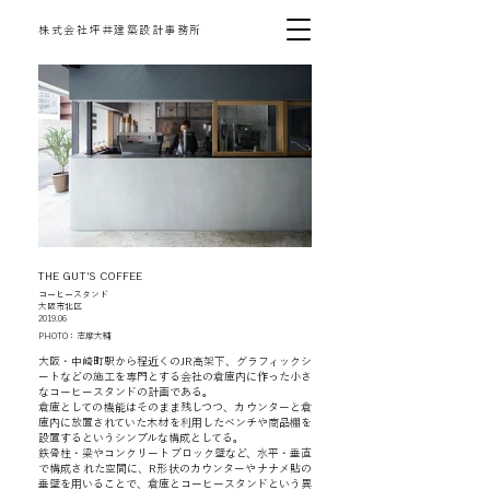
​株式会社坪井建築設計事務所
THE GUT'S COFFEE
コーヒースタンド
大阪市北区
2019.06
PHOTO：志摩大輔
大阪・中崎町駅から程近くのJR高架下、グラフィックシ
ートなどの施工を専門とする会社の倉庫内に作った小さ
なコーヒースタンドの計画である。
倉庫としての機能はそのまま残しつつ、カウンターと倉
庫内に放置されていた木材を利用したベンチや商品棚を
設置するというシンプルな構成としてる。
鉄骨柱・梁やコンクリートブロック壁など、水平・垂直
で構成された空間に、R形状のカウンターやナナメ貼の
垂壁を用いることで、倉庫とコーヒースタンドという異